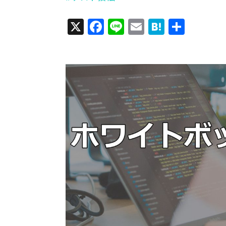
X
Facebook
Line
Email
Hatena
共
有