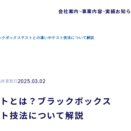
会社案内
事業内容
実績
お知
会社概要
テストサービス
ゲームテスト自動
代表メッセージ
ックボックステストとの違いやテスト技法について解説
テクノロジーを使
ビジョン
エキスパートチー
健康経営
FunQA/ユーザー
ローカライズ/LQA
カスタマーサポー
2025.03.02
最終更新日
サービスマップ
セキュリティサービス
ストとは？ブラックボックス
ウェブ脆弱性診断
スト技法について解説
モバイルアプリ脆
プラットフォーム
モバイルアプリ向