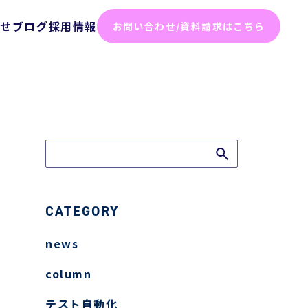
らせ
ブログ
採用情報
お問い合わせ/資料請求はこちら
化ソリューション
った効率化
ム
テスト
ト
CATEGORY
news
弱性診断
column
診断
テスト自動化
けセキュリティサービス