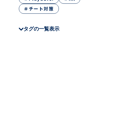
＃チート対策
タグの一覧表示
＃CEDEC
＃JSTQB
＃QA Tech Night
＃クラウド
＃テストツール
＃Oreo
＃NHN AppGuard
＃Stena Game
＃XR
＃ゲームQA
＃仕事・キャリア
＃テスト技法
＃チート対策