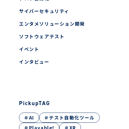
ヤー検知報告サービス
サイバーセキュリティ
ティ教育
エンタメソリューション開発
ン開発
ス
ソフトウェアテスト
イベント
インタビュー
PickupTAG
＃AI
＃テスト自動化ツール
＃Playable!
＃XR