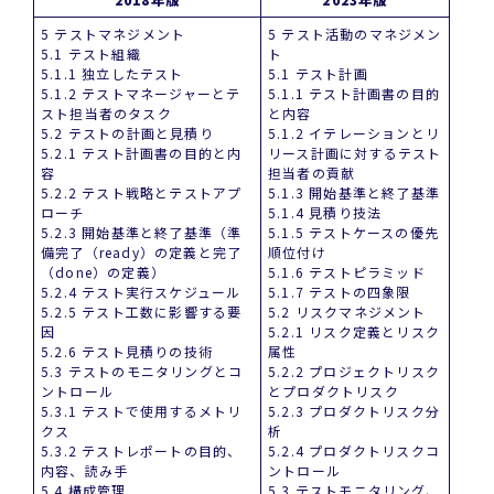
5 テストマネジメント
5 テスト活動のマネジメン
5.1 テスト組織
ト
5.1.1 独立したテスト
5.1 テスト計画
5.1.2 テストマネージャーとテ
5.1.1 テスト計画書の目的
スト担当者のタスク
と内容
5.2 テストの計画と見積り
5.1.2 イテレーションとリ
5.2.1 テスト計画書の目的と内
リース計画に対するテスト
容
担当者の貢献
5.2.2 テスト戦略とテストアプ
5.1.3 開始基準と終了基準
ローチ
5.1.4 見積り技法
5.2.3 開始基準と終了基準（準
5.1.5 テストケースの優先
備完了（ready）の定義と完了
順位付け
（done）の定義）
5.1.6 テストピラミッド
5.2.4 テスト実行スケジュール
5.1.7 テストの四象限
5.2.5 テスト工数に影響する要
5.2 リスクマネジメント
因
5.2.1 リスク定義とリスク
5.2.6 テスト見積りの技術
属性
5.3 テストのモニタリングとコ
5.2.2 プロジェクトリスク
ントロール
とプロダクトリスク
5.3.1 テストで使用するメトリ
5.2.3 プロダクトリスク分
クス
析
5.3.2 テストレポートの目的、
5.2.4 プロダクトリスクコ
内容、読み手
ントロール
5.4 構成管理
5.3 テストモニタリング、