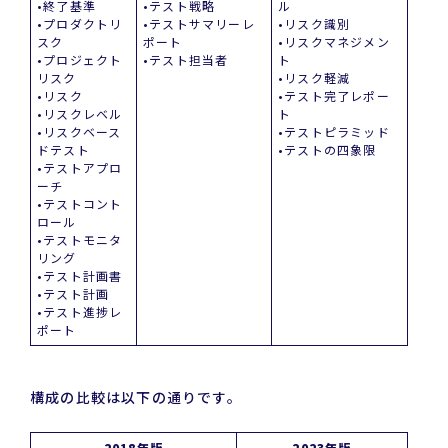
•終了基準
•テスト戦略
ル
•プロダクトリ
•テストサマリーレ
•リスク識別
スク
ポート
•リスクマネジメン
•プロジェクト
•テスト担当者
ト
リスク
•リスク軽減
•リスク
•テスト完了レポー
•リスクレベル
ト
•リスクベース
•テストピラミッド
ドテスト
•テストの四象限
•テストアプロ
ーチ
•テストコント
ロール
•テストモニタ
リング
•テスト計画書
•テスト計画
•テスト進捗レ
ポート
構成の比較は以下の通りです。
2018年版
2023年版