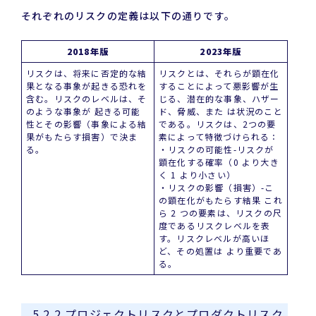
それぞれのリスクの定義は以下の通りです。
2018年版
2023年版
リスクは、将来に否定的な結
リスクとは、それらが顕在化
果となる事象が起きる恐れを
することによって悪影響が生
含む。リスクのレベルは、そ
じる、潜在的な事象、ハザー
のような事象が 起きる可能
ド、脅威、また は状況のこと
性とその影響（事象による結
である。リスクは、2つの要
果がもたらす損害）で決ま
素によって特徴づけられる：
る。
・リスクの可能性-リスクが
顕在化する確率（0 より大き
く 1 より小さい）
・リスクの影響（損害）-こ
の顕在化がもたらす結果 これ
ら 2 つの要素は、リスクの尺
度であるリスクレベルを表
す。リスクレベルが高いほ
ど、その処置は より重要であ
る。
5.2.2 プロジェクトリスクとプロダクトリスク