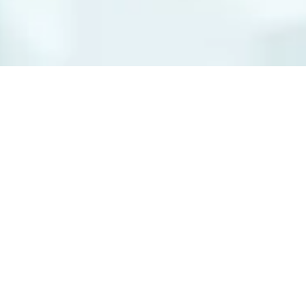
ゲームテスト
自動化ツール
ウェブ脆弱性診断
チート対策
XR開発/サーバー構築
Unity・Unreal Engine