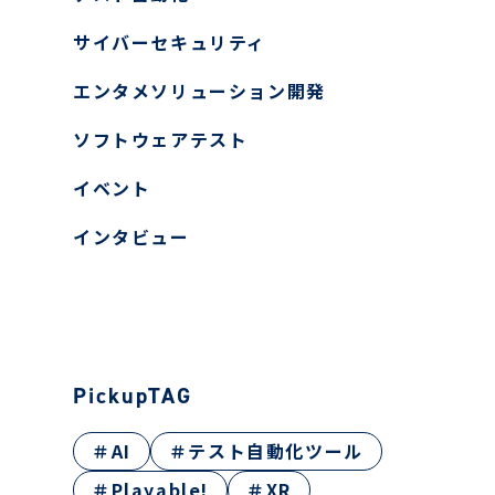
ヤー検知報告サービス
サイバーセキュリティ
ティ教育
エンタメソリューション開発
ン開発
ス
ソフトウェアテスト
イベント
インタビュー
PickupTAG
＃AI
＃テスト自動化ツール
＃Playable!
＃XR