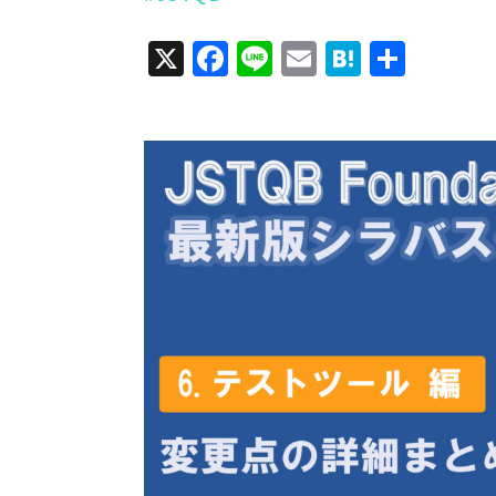
X
Facebook
Line
Email
Hatena
共
有