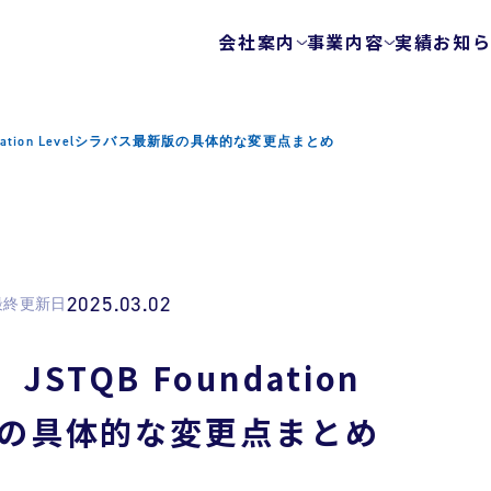
会社案内
事業内容
実績
お知
会社概要
テストサービス
ゲームテスト自動
代表メッセージ
dation Levelシラバス最新版の具体的な変更点まとめ
テクノロジーを使
ビジョン
エキスパートチー
健康経営
FunQA/ユーザー
ローカライズ/LQA
カスタマーサポー
2025.03.02
最終更新日
サービスマップ
セキュリティサービス
TQB Foundation
ウェブ脆弱性診断
版の具体的な変更点まとめ
モバイルアプリ脆
プラットフォーム
モバイルアプリ向