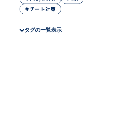
＃チート対策
タグの一覧表示
＃CEDEC
＃JSTQB
＃QA Tech Night
＃クラウド
＃テストツール
＃Oreo
＃NHN AppGuard
＃Stena Game
＃XR
＃ゲームQA
＃仕事・キャリア
＃テスト技法
＃チート対策