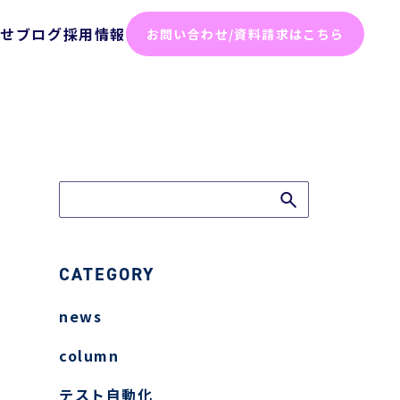
らせ
ブログ
採用情報
お問い合わせ/資料請求はこちら
化ソリューション
った効率化
ム
テスト
ト
CATEGORY
news
弱性診断
column
診断
テスト自動化
けセキュリティサービス