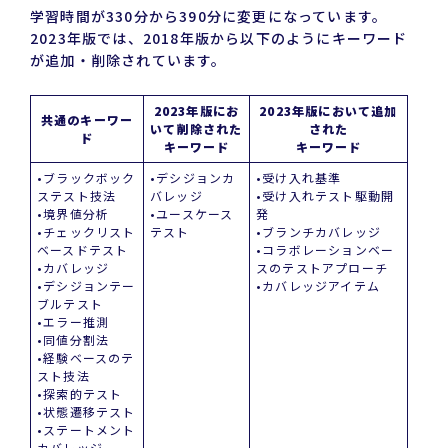
学習時間が330分から390分に変更になっています。
2023年版では、2018年版から以下のようにキーワード
が追加・削除されています。
2023年版にお
2023年版において追加
共通のキーワー
いて削除された
された
ド
キーワード
キーワード
•ブラックボック
•デシジョンカ
•受け入れ基準
ステスト技法
バレッジ
•受け入れテスト駆動開
•境界値分析
•ユースケース
発
•チェックリスト
テスト
•ブランチカバレッジ
ベースドテスト
•コラボレーションベー
•カバレッジ
スのテストアプローチ
•デシジョンテー
•カバレッジアイテム
ブルテスト
•エラー推測
•同値分割法
•経験ベースのテ
スト技法
•探索的テスト
•状態遷移テスト
•ステートメント
カバレッジ