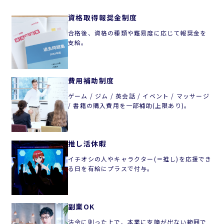
資格取得報奨金制度
合格後、資格の種類や難易度に応じて報奨金を
支給。
費用補助制度
ゲーム / ジム / 英会話 / イベント / マッサージ
/ 書籍の購入費用を一部補助(上限あり)。
推し活休暇
イチオシの人やキャラクター(＝推し)を応援でき
る日を有給にプラスで付与。
副業OK
法令に則った上で、本業に支障が出ない範囲で