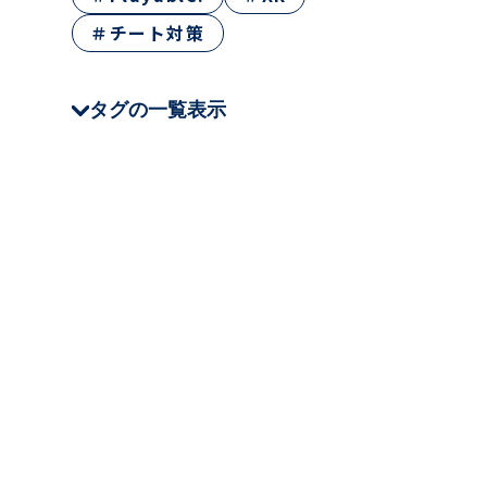
＃チート対策
タグの一覧表示
＃CEDEC
＃JSTQB
＃QA Tech Night
＃クラウド
＃テストツール
＃Oreo
＃NHN AppGuard
＃Stena Game
＃XR
＃ゲームQA
＃仕事・キャリア
＃テスト技法
＃チート対策