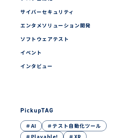
ヤー検知報告サービス
サイバーセキュリティ
ティ教育
エンタメソリューション開発
ン開発
ス
ソフトウェアテスト
イベント
インタビュー
PickupTAG
＃AI
＃テスト自動化ツール
＃Playable!
＃XR