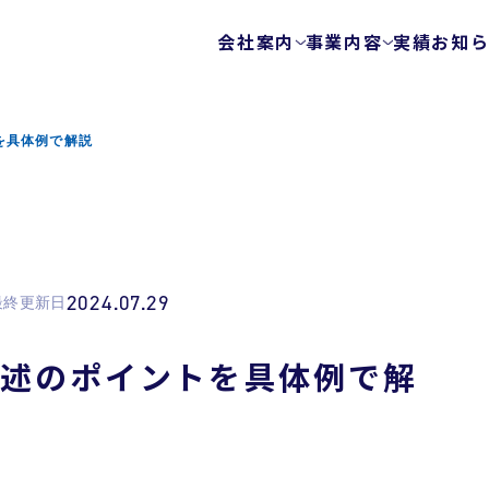
会社案内
事業内容
実績
お知
会社概要
テストサービス
ゲームテスト自動
代表メッセージ
を具体例で解説
テクノロジーを使
ビジョン
エキスパートチー
健康経営
FunQA/ユーザー
ローカライズ/LQA
カスタマーサポー
2024.07.29
最終更新日
サービスマップ
セキュリティサービス
記述のポイントを具体例で解
ウェブ脆弱性診断
モバイルアプリ脆
プラットフォーム
モバイルアプリ向