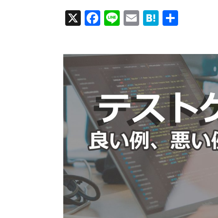
X
Facebook
Line
Email
Hatena
共
有