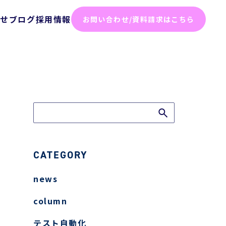
らせ
ブログ
採用情報
お問い合わせ/資料請求はこちら
化ソリューション
った効率化
ム
テスト
ト
CATEGORY
news
弱性診断
column
診断
テスト自動化
けセキュリティサービス