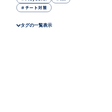
＃チート対策
タグの一覧表示
＃CEDEC
＃JSTQB
＃QA Tech Night
＃クラウド
＃テストツール
＃Oreo
＃NHN AppGuard
＃Stena Game
＃XR
＃ゲームQA
＃仕事・キャリア
＃テスト技法
＃チート対策