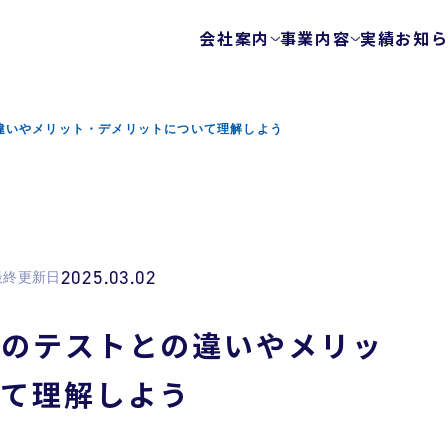
会社案内
事業内容
実績
お知
会社概要
テストサービス
ゲームテスト自動
代表メッセージ
違いやメリット・デメリットについて理解しよう
テクノロジーを使
ビジョン
エキスパートチー
健康経営
FunQA/ユーザー
ローカライズ/LQA
カスタマーサポー
2025.03.02
最終更新日
サービスマップ
セキュリティサービス
他のテストとの違いやメリッ
ウェブ脆弱性診断
いて理解しよう
モバイルアプリ脆
プラットフォーム
モバイルアプリ向