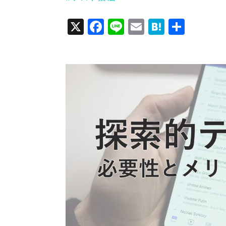
X
Facebook
Line
Email
Hatena
共
有