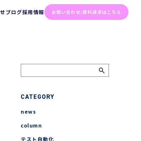
らせ
ブログ
採用情報
お問い合わせ/資料請求はこちら
化ソリューション
った効率化
ム
テスト
ト
CATEGORY
news
弱性診断
column
診断
テスト自動化
けセキュリティサービス