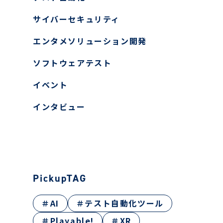
ヤー検知報告サービス
サイバーセキュリティ
ティ教育
エンタメソリューション開発
ン開発
ス
ソフトウェアテスト
イベント
インタビュー
PickupTAG
＃AI
＃テスト自動化ツール
＃Playable!
＃XR