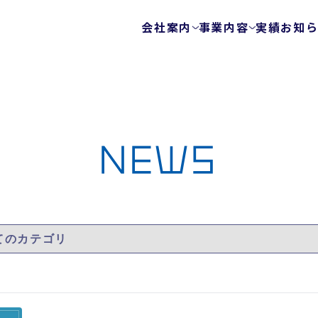
会社案内
事業内容
実績
お知
会社概要
テストサービス
ゲームテスト自動
代表メッセージ
テクノロジーを使
ビジョン
エキスパートチー
健康経営
NEWS
FunQA/ユーザー
ローカライズ/LQA
カスタマーサポー
サービスマップ
セキュリティサービス
ウェブ脆弱性診断
モバイルアプリ脆
プラットフォーム
モバイルアプリ向