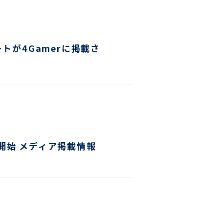
ヤー検知報告サービス
ティ教育
ン開発
ートが4Gamerに掲載さ
ス
提供開始 メディア掲載情報