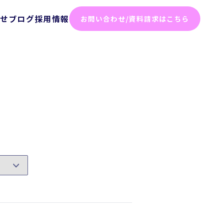
らせ
ブログ
採用情報
お問い合わせ/資料請求はこちら
化ソリューション
った効率化
ム
テスト
ト
弱性診断
診断
けセキュリティサービス