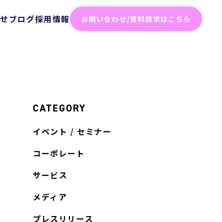
らせ
ブログ
採用情報
お問い合わせ/資料請求はこちら
化ソリューション
った効率化
ム
テスト
CATEGORY
イベント / セミナー
ト
コーポレート
サービス
弱性診断
メディア
診断
プレスリリース
けセキュリティサービス