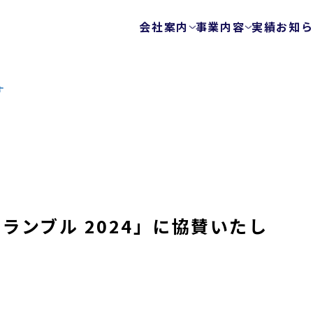
会社案内
事業内容
実績
お知
会社概要
テストサービス
ゲームテスト自動
代表メッセージ
す
テクノロジーを使
ビジョン
エキスパートチー
健康経営
FunQA/ユーザー
ローカライズ/LQA
カスタマーサポー
サービスマップ
ランブル 2024」に協賛いたし
セキュリティサービス
ウェブ脆弱性診断
モバイルアプリ脆
プラットフォーム
モバイルアプリ向