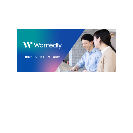
＃CEDEC
＃JSTQB
＃QA Tech Night
＃クラウド
＃テストツール
＃Oreo
＃NHN AppGuard
＃Stena Game
＃XR
＃ゲームQA
＃仕事・キャリア
＃テスト技法
＃チート対策