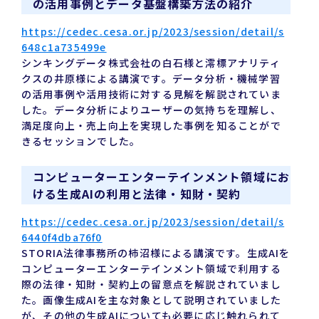
の活用事例とデータ基盤構築方法の紹介
https://cedec.cesa.or.jp/2023/session/detail/s
648c1a735499e
シンキングデータ株式会社の白石様と澪標アナリティ
クスの井原様による講演です。データ分析・機械学習
の活用事例や活用技術に対する見解を解説されていま
した。データ分析によりユーザーの気持ちを理解し、
満足度向上・売上向上を実現した事例を知ることがで
きるセッションでした。
コンピューターエンターテインメント領域にお
ける生成AIの利用と法律・知財・契約
https://cedec.cesa.or.jp/2023/session/detail/s
6440f4dba76f0
STORIA法律事務所の柿沼様による講演です。生成AIを
コンピューターエンターテインメント領域で利用する
際の法律・知財・契約上の留意点を解説されていまし
た。画像生成AIを主な対象として説明されていました
が、その他の生成AIについても必要に応じ触れられて