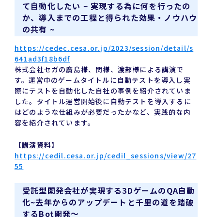
て自動化したい ~ 実現する為に何を行ったの
か、導入までの工程と得られた効果・ノウハウ
の共有 ~
https://cedec.cesa.or.jp/2023/session/detail/s
641ad3f18b6df
株式会社セガの廣島様、関様、渡部様による講演で
す。運営中のゲームタイトルに自動テストを導入し実
際にテストを自動化した自社の事例を紹介されていま
した。タイトル運営開始後に自動テストを導入するに
はどのような仕組みが必要だったかなど、実践的な内
容を紹介されています。
【講演資料】
https://cedil.cesa.or.jp/cedil_sessions/view/27
55
受託型開発会社が実現する3DゲームのQA自動
化~去年からのアップデートと千里の道を踏破
するBot開発～