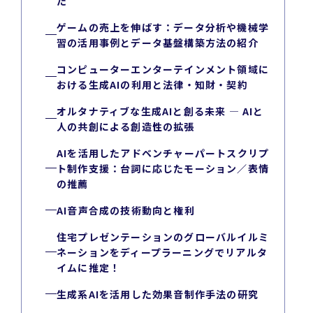
た
ゲームの売上を伸ばす：データ分析や機械学
習の活用事例とデータ基盤構築方法の紹介
コンピューターエンターテインメント領域に
おける生成AIの利用と法律・知財・契約
オルタナティブな生成AIと創る未来 — AIと
人の共創による創造性の拡張
AIを活用したアドベンチャーパートスクリプ
ト制作支援：台詞に応じたモーション／表情
の推薦
AI音声合成の技術動向と権利
住宅プレゼンテーションのグローバルイルミ
ネーションをディープラーニングでリアルタ
イムに推定！
生成系AIを活用した効果音制作手法の研究