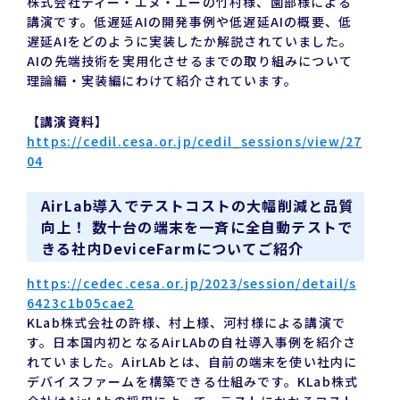
株式会社ディー・エヌ・エーの竹村様、園部様による
講演です。低遅延AIの開発事例や低遅延AIの概要、低
遅延AIをどのように実装したか解説されていました。
AIの先端技術を実用化させるまでの取り組みについて
理論編・実装編にわけて紹介されています。
【講演資料】
https://cedil.cesa.or.jp/cedil_sessions/view/27
04
AirLab導入でテストコストの大幅削減と品質
向上！ 数十台の端末を一斉に全自動テストで
きる社内DeviceFarmについてご紹介
https://cedec.cesa.or.jp/2023/session/detail/s
6423c1b05cae2
KLab株式会社の許様、村上様、河村様による講演で
す。日本国内初となるAirLAbの自社導入事例を紹介さ
れていました。AirLAbとは、自前の端末を使い社内に
デバイスファームを構築できる仕組みです。KLab株式