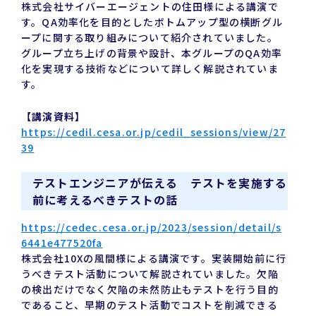
株式会社サイバーエージェントの住田様による講演で
す。QA効率化を目的としたボトムアップ型の横断グル
ープに関する取り組みについて紹介されていました。
グループ立ち上げの背景や設計、本グループのQA効率
化を実現する技術などについて詳しく解説されていま
す。
【講演資料】
https://cedil.cesa.or.jp/cedil_sessions/view/27
39
テストエンジニアが伝える テストを実施する
前に考えるべきテストの話
https://cedec.cesa.or.jp/2023/session/detail/s
6441e477520fa
株式会社10Xの風間様による講演です。実装開始前に行
うべきテスト活動について解説されていました。欠陥
の検出だけでなく欠陥の未然防止もテストを行う目的
であること、早期のテスト活動でコストを削減できる