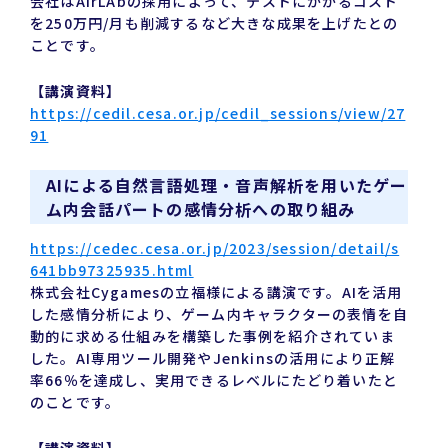
会社はAirLAbの採用によって、テストにかかるコスト
を250万円/月も削減するなど大きな成果を上げたとの
ことです。
【講演資料】
https://cedil.cesa.or.jp/cedil_sessions/view/27
91
AIによる自然言語処理・音声解析を用いたゲー
ム内会話パートの感情分析への取り組み
https://cedec.cesa.or.jp/2023/session/detail/s
641bb97325935.html
株式会社Cygamesの立福様による講演です。AIを活用
した感情分析により、ゲーム内キャラクターの表情を自
動的に求める仕組みを構築した事例を紹介されていま
した。AI専用ツール開発やJenkinsの活用により正解
率66％を達成し、実用できるレベルにたどり着いたと
のことです。
【講演資料】