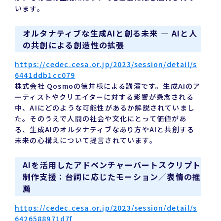
います。
オルタナティブな生成AIと創る未来 — AIと人
の共創による創造性の拡張
https://cedec.cesa.or.jp/2023/session/detail/s
6441ddb1cc079
株式会社 Qosmoの徳井様による講演です。生成AIのア
ーティストやクリエイターに対する影響が懸念される
中、AIにどのような可能性があるか解説されていまし
た。そのうえで人間の社会や文化にとって価値があ
る、生成AIのオルタナティブなあり方やAIと共創する
未来の心構えについて提言されています。
AIを活用したアドベンチャーパートスクリプト
制作支援：台詞に応じたモーション／表情の推
薦
https://cedec.cesa.or.jp/2023/session/detail/s
6426588971d7f