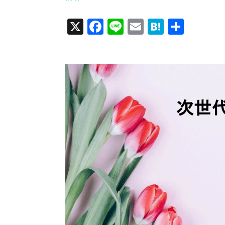
X
Facebook
Line
Email
Hatena
共
有