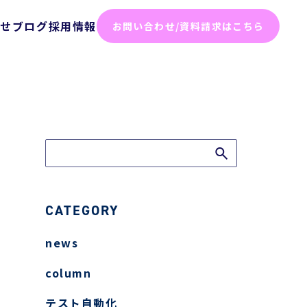
らせ
ブログ
採用情報
お問い合わせ/資料請求はこちら
化ソリューション
った効率化
ム
テスト
ト
CATEGORY
news
弱性診断
column
診断
テスト自動化
けセキュリティサービス