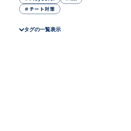
＃チート対策
タグの一覧表示
＃CEDEC
＃JSTQB
＃QA Tech Night
＃クラウド
＃テストツール
＃Oreo
＃NHN AppGuard
＃Stena Game
＃XR
＃ゲームQA
＃仕事・キャリア
＃テスト技法
＃チート対策