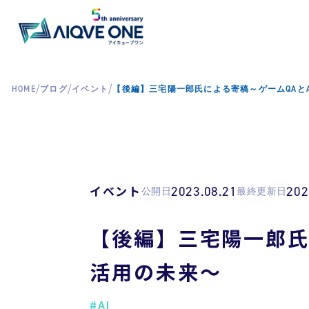
/
/
/
HOME
ブログ
イベント
【後編】三宅陽一郎氏による寄稿～ゲームQAと
イベント
2023.08.21
202
公開日
最終更新日
【後編】三宅陽一郎氏
活用の未来～
#AI