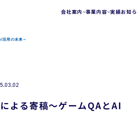
会社案内
事業内容
実績
お知
会社概要
テストサービス
ゲームテスト自動
代表メッセージ
AI活用の未来～
テクノロジーを使
ビジョン
エキスパートチー
健康経営
FunQA/ユーザー
ローカライズ/LQA
カスタマーサポー
5.03.02
サービスマップ
セキュリティサービス
による寄稿～ゲームQAとAI
ウェブ脆弱性診断
モバイルアプリ脆
プラットフォーム
モバイルアプリ向