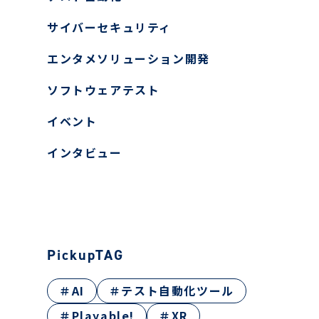
ヤー検知報告サービス
サイバーセキュリティ
ティ教育
エンタメソリューション開発
ン開発
ス
ソフトウェアテスト
イベント
インタビュー
PickupTAG
＃AI
＃テスト自動化ツール
＃Playable!
＃XR