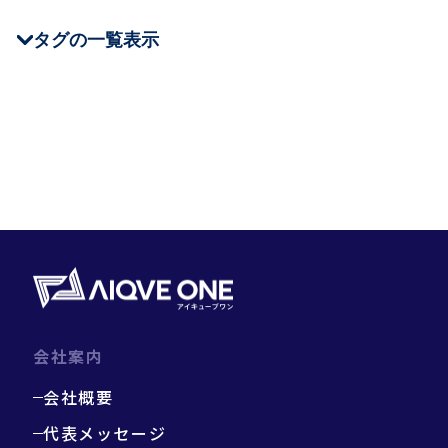
タグの一覧表示
＃CEDEC
＃JSTQB
＃QA Tech Night
＃クラウド
＃テストツール
＃Oreo
＃NHN AppGuard
＃Stena Game
＃XR
＃ゲームQA
＃仕事・キャリア
＃テスト技法
＃チート対策
会社案内
会社概要
代表メッセージ