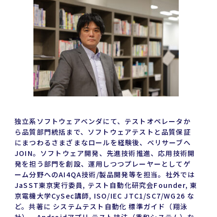
独立系ソフトウェアベンダにて、テストオペレータか
ら品質部門統括まで、ソフトウェアテストと品質保証
にまつわるさまざまなロールを経験後、ベリサーブへ
JOIN。ソフトウェア開発、先進技術推進、応用技術開
発を担う部門を創設、運用しつつプレーヤーとしてゲ
ーム分野へのAI4QA技術/製品開発等を担当。社外では
JaSST東京実行委員, テスト自動化研究会Founder, 東
京電機大学CySec講師, ISO/IEC JTC1/SC7/WG26 な
ど。共著に システムテスト自動化 標準ガイド（翔泳
社）、Androidアプリ テスト技法（秀和システム）な