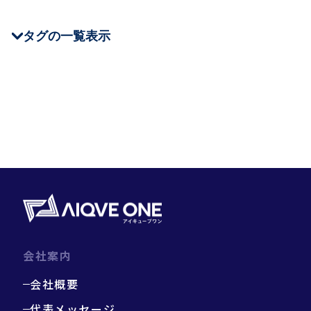
タグの一覧表示
＃CEDEC
＃JSTQB
＃QA Tech Night
＃クラウド
＃テストツール
＃Oreo
＃NHN AppGuard
＃Stena Game
＃XR
＃ゲームQA
＃仕事・キャリア
＃テスト技法
＃チート対策
会社案内
会社概要
代表メッセージ