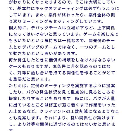
がわかりにくかったりするので、そこは大切にしてい
て、基本的にキックオフミーティングは必ず行うように
しています。また、案件が終わったら、案件全体の振
り返りミーティングもセッティングしています。
個人的に、デバッグチームは立場が下など、上下関係
になってはいけないと思っています。ゲームを楽しんで
もらいたいという気持ちは一緒なので、開発側のチー
ムとかデバッグのチームではなく、一つのチームとし
て動きたいという思いがあります。
何か発生したときに無償の補填をしなければならない
ケースもありますが、無条件に非を認めるのではな
く、対等に話し合いを持てる関係性を作ることがとて
も重要だと思います。
たとえば、定例のミーティングを実施するように提案
したり、バグの発生状況を見て重点的に見るところを
提案したりすることもあります。時には、バグが大量
に出ているところは修正が落ち着くまで作業をいった
ん止めるなど、クライアントの工数削減になるようなこ
とも提案します。それにより、良い関係性が築けます
し、より対等な関係に近づけるのではないかと思いま
す。