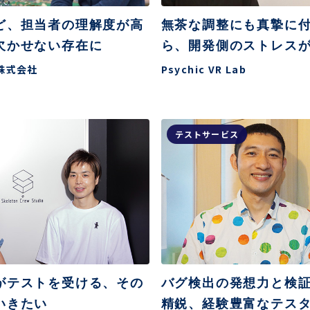
ど、担当者の理解度が高
無茶な調整にも真摯に
欠かせない存在に
ら、開発側のストレス
gy株式会社
Psychic VR Lab
テストサービス
がテストを受ける、その
バグ検出の発想力と検
いきたい
精鋭、経験豊富なテス