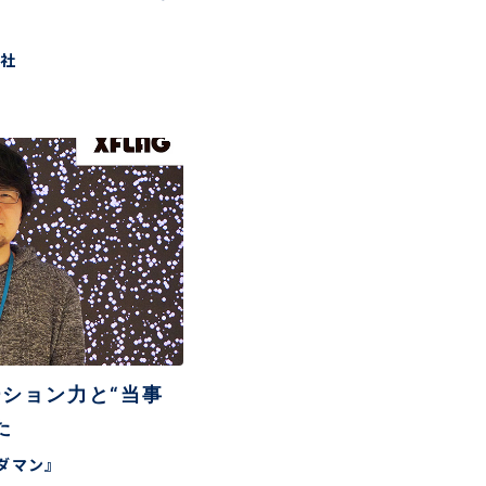
会社
ション力と“当事
た
トダマン』