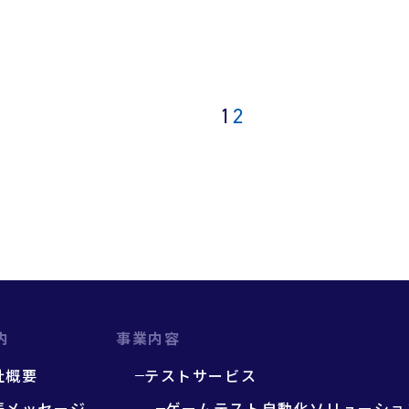
1
2
内
事業内容
社概要
テストサービス
表メッセージ
ゲームテスト自動化ソリューショ