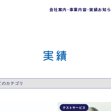
会社案内
事業内容
実績
お知
会社概要
テストサービス
ゲームテスト自動
代表メッセージ
テクノロジーを使
ビジョン
エキスパートチー
健康経営
実績
FunQA/ユーザー
ローカライズ/LQA
カスタマーサポー
サービスマップ
セキュリティサービス
ウェブ脆弱性診断
モバイルアプリ脆
プラットフォーム
テストサービス
モバイルアプリ向