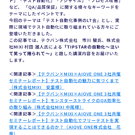
ト」「テスト自動化」「アジャイル」「プロセス改善」
など、 「QA/品質保証」に関する様々なキーワードを
テーマにしたイベントです。
今回のテーマは「テスト自動化事例のLT会」とし、実
際に現場でテスト自動化に取り組まれている方々にご
登壇いただきました。
この記事では、テクバン株式会社 市川 駿氏、株式会
社MIXI 村田 雄人氏による
「TIPSTARの自動化～泣い
て笑って捲られて～」
と題した講演内容をお届けいた
します。
＜関連記事＞
【テクバン×MIXI×AIQVE ONE 3社共催
セミナーレポート】テスト自動化の魅力に気づくまで
（株式会社MIXI 安里様）
＜関連記事＞
【テクバン×MIXI×AIQVE ONE 3社共催
セミナーレポート】モンスターストライクのQA効率化
の取り組み（株式会社MIXI 中尾様）
＜関連記事＞
【テクバン×MIXI×AIQVE ONE 3社共催
セミナーレポート】テスト自動化でフリーテストを実
現することはできるのか？（AIQVE ONE株式会社 花
房）