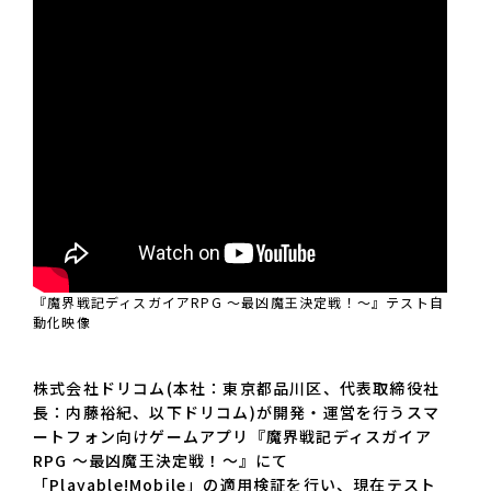
『魔界戦記ディスガイアRPG ～最凶魔王決定戦！～』テスト自
動化映像
株式会社ドリコム(本社：東京都品川区、代表取締役社
長：内藤裕紀、以下ドリコム)が開発・運営を行うスマ
ートフォン向けゲームアプリ『魔界戦記ディスガイア
RPG ～最凶魔王決定戦！～』にて
「Playable!Mobile」の適用検証を行い、現在テスト