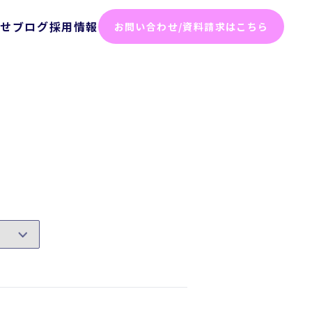
らせ
ブログ
採用情報
お問い合わせ/資料請求はこちら
化ソリューション
った効率化
ム
テスト
ト
弱性診断
診断
けセキュリティサービス