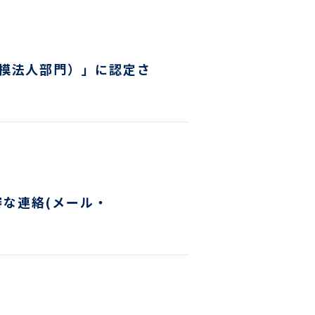
ヤー検知報告サービス
ティ教育
ン開発
規模法人部門）」に認定さ
ス
な連絡(メール・