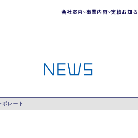
会社案内
事業内容
実績
お知
会社概要
テストサービス
ゲームテスト自動
代表メッセージ
テクノロジーを使
ビジョン
エキスパートチー
健康経営
NEWS
FunQA/ユーザー
ローカライズ/LQA
カスタマーサポー
サービスマップ
セキュリティサービス
ウェブ脆弱性診断
モバイルアプリ脆
プラットフォーム
モバイルアプリ向