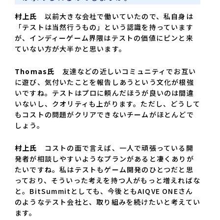
村上氏
以前大きな会社で働いていたので、私自身は
「テストは当然行うもの」という認識を持っています
が、インディーゲーム界隈はテストの価値にピンと来
ていない方が大半かと思います。
Thomas氏
友達などの近しいコミュニティでお互い
に遊び、気付いたことを報告しあうという文化が根強
いですね。テストはプロに頼んだほうが良いのは間違
いないし、クオリティも上がります。ただし、どうして
もコストの問題がクリアできないチームがほとんどで
しょう。
村上氏
コストの面で言えば、一人で頑張っている開
発者が相談しやすいようなプランがあると凄くありが
たいですね。私はテストもゲーム開発のひとつだと思
っており、そういった考えを持つ人がもっと増えればな
と。BitSummitとしても、今後ともAIQVE ONEさん
のようなテスト会社と、取り組みを続けたいと考えてい
ます。