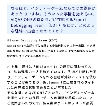
なるほど。インディーゲームならではの課題が
あったのですね。そういった事情を抱える中、
AIQVE ONEの京都ラボに在籍するExpert
Debugging Team （EDT）※とは、どのよう
な経緯で出会ったのですか？
※Expert Debugging Team（EDT）
AIQVE ONEの京都ラボに在籍する少数精鋭のテスター集団。バグ検
出の発想力と検証能力に優れ、所属するためには合格率約27%の実
技試験をクリアする必要がある。
村上氏
弊社は「BitSummit」の運営に関わってお
り、私は理事の一人を務めています。先ほどお話した通
り、インディーゲームを作る会社が外部にテストを依頼
することは稀であり、BitSummitに出展されるタイト
ルは未完成な状態であることが常でした。
そんな折、AIQVE ONEさんから、「インディーゲーム
支援テストという形でゲームの開発を手伝いたい」と
ご提案頂いたのです。私自身はゲームのテストや品質