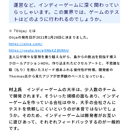
運営など、インディーゲームに深く関わってい
らっしゃいます。この業界では、ゲームのテス
トはどのように行われるのでしょうか。
※『Olija』とは
Olijaの発売日が2021年1月28日に決まりました。
https://olija.com/
https://youtu.be/gXNbXZ8SNhU
主人公が様々な冒険を乗り越えながら、島からの脱出を目指す横ス
クロールアクションADV。作り込まれたピクセルアートと、不思議な
銛（もり）を用いたスピード感あふれる操作性が特徴。開発者の
Thomas氏から見たアジアが世界観のベースとなっている。
村上氏
インディーゲームの大半は、少人数のチーム
で開発されます。そういった規模の面もあり、インディ
ーゲームを作っている会社は中々、大手の会社さんに
テストを依頼しにくいというのが本音ではないでしょ
うか。そのため、インディーゲームは開発者がお互い
に遊びあって、それぞれフィードバックするのが一般的
です。