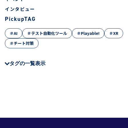
インタビュー
PickupTAG
＃AI
＃テスト自動化ツール
＃Playable!
＃XR
＃チート対策
タグの一覧表示
＃CEDEC
＃JSTQB
＃QA Tech Night
＃クラウド
＃テストツール
＃Oreo
＃NHN AppGuard
＃Stena Game
＃XR
＃ゲームQA
＃仕事・キャリア
＃テスト技法
＃チート対策