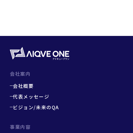
＃クラウド
＃テストツール
＃Oreo
＃NHN AppGuard
＃Stena Game
＃XR
＃ゲームQA
＃仕事・キャリア
＃テスト技法
＃チート対策
会社案内
会社概要
代表メッセージ
ビジョン/未来のQA
事業内容