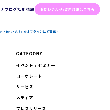
らせ
ブログ
採用情報
お問い合わせ/資料請求はこちら
化ソリューション
ight vol.8」をオフラインにて実施～
った効率化
ム
テスト
CATEGORY
イベント / セミナー
ト
コーポレート
サービス
弱性診断
メディア
診断
プレスリリース
けセキュリティサービス