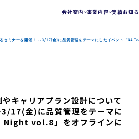
会社案内
事業内容
実績
お知
会社概要
テストサービス
ゲームテスト自動
代表メッセージ
ーを開催！ ～3/17(金)に品質管理をテーマにしたイベント「QA Tech N
テクノロジーを使
ビジョン
エキスパートチー
健康経営
FunQA/ユーザー
ローカライズ/LQA
カスタマーサポー
サービスマップ
例やキャリアプラン設計について
セキュリティサービス
3/17(金)に品質管理をテーマに
ウェブ脆弱性診断
 Night vol.8」をオフラインに
モバイルアプリ脆
プラットフォーム
モバイルアプリ向