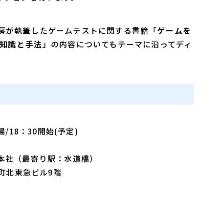
長 花房が執筆したゲームテストに関する書籍「
ゲームを
る知識と手法
」の内容についてもテーマに沿ってディ
場/18：30開始(予定)
 本社（最寄り駅：水道橋）
保町北東急ビル9階