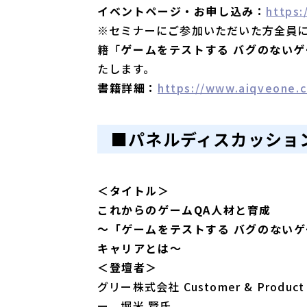
イベントページ・お申し込み：
https:
※セミナーにご参加いただいた方全員
籍「
ゲームをテストする バグのない
たします。
書籍詳細：
https://www.aiqveone.c
■パネルディスカッショ
＜タイトル＞
これからのゲーム
QA
人材と育成
～「ゲームをテストする
バグのないゲ
キャリアとは～
＜登壇者＞
グリー株式会社 Customer & Produc
ー 堀米 賢氏