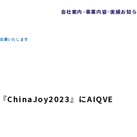
会社案内
事業内容
実績
お知
会社概要
テストサービス
ゲームテスト自動
代表メッセージ
NEが出展いたします
テクノロジーを使
ビジョン
エキスパートチー
健康経営
FunQA/ユーザー
ローカライズ/LQA
カスタマーサポー
サービスマップ
inaJoy2023』にAIQVE
セキュリティサービス
ウェブ脆弱性診断
モバイルアプリ脆
プラットフォーム
モバイルアプリ向