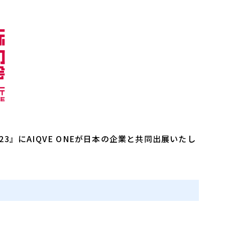
不正ゲームプレイ
サイバーセキュリ
エンタメソリューショ
負荷テストサービ
ツール
023』にAIQVE ONEが日本の企業と共同出展いたし