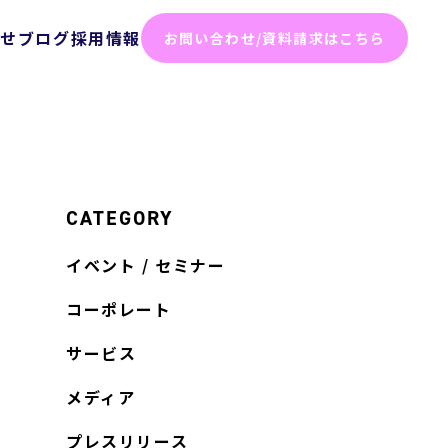
らせ
ブログ
採用情報
お問い合わせ/資料請求はこちら
化ソリューション
った効率化
ム
テスト
CATEGORY
イベント / セミナー
ト
コーポレート
サービス
弱性診断
メディア
診断
プレスリリース
けセキュリティサービス