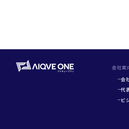
会社案
会
代
ビ