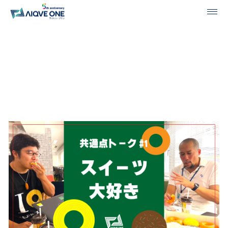
投稿一覧
共通点トーク#1「スイーツ大
好き」