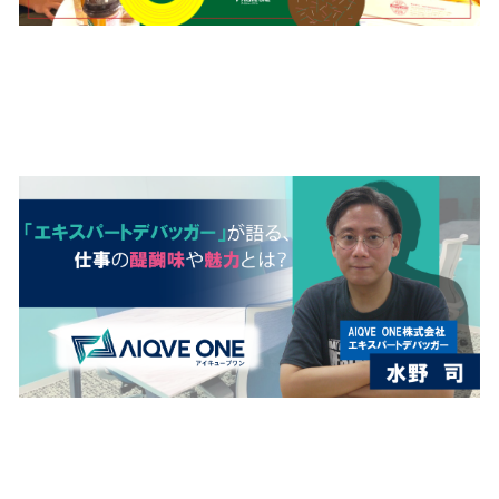
「エキスパートデバッガー」
が語る、仕事の醍醐味や魅力
とは？
【QA Tech Nightレポート】
これからのゲームＱＡ人材の