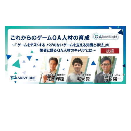
育成～パネルディスカッショ
ン～【後編】
【QA Tech Nightレポート】
これからのゲームＱＡ人材の
育成～パネルディスカッショ
ン～【前編】