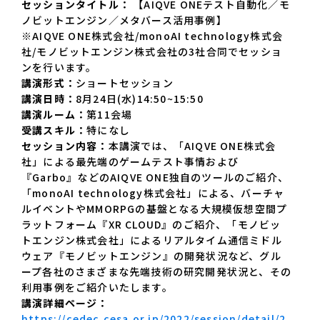
セッションタイトル：
【AIQVE ONEテスト自動化／モ
ノビットエンジン／メタバース活用事例】
※AIQVE ONE株式会社/monoAI technology株式会
社/モノビットエンジン株式会社の3社合同でセッショ
ンを行います。
講演形式：
ショートセッション
講演日時：
8月24日(水)14:50~15:50
講演ルーム：
第11会場
受講スキル：
特になし
セッション内容：
本講演では、「AIQVE ONE株式会
社」による最先端のゲームテスト事情および
『Garbo』などのAIQVE ONE独自のツールのご紹介、
「monoAI technology株式会社」による、バーチャ
ルイベントやMMORPGの基盤となる大規模仮想空間プ
ラットフォーム『XR CLOUD』のご紹介、「モノビッ
トエンジン株式会社」によるリアルタイム通信ミドル
ウェア『モノビットエンジン』の開発状況など、グル
ープ各社のさまざまな先端技術の研究開発状況と、その
利用事例をご紹介いたします。
講演詳細ページ：
https://cedec.cesa.or.jp/2022/session/detail/2