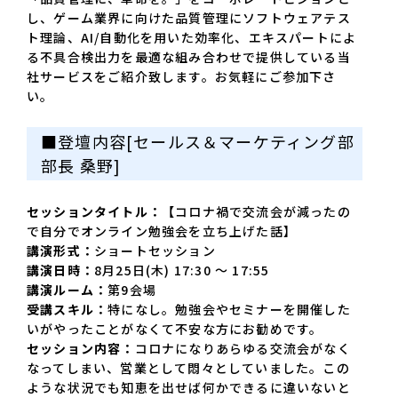
し、ゲーム業界に向けた品質管理にソフトウェアテス
ト理論、AI/自動化を用いた効率化、エキスパートによ
る不具合検出力を最適な組み合わせで提供している当
社サービスをご紹介致します。お気軽にご参加下さ
い。
■登壇内容[セールス＆マーケティング部
部長 桑野]
セッションタイトル：【
コロナ禍で交流会が減ったの
で自分でオンライン勉強会を立ち上げた話】
講演形式：
ショートセッション
講演日時：
8月25日(木) 17:30 〜 17:55
講演ルーム：
第9会場
受講スキル：
特になし。勉強会やセミナーを開催した
いがやったことがなくて不安な方にお勧めです。
セッション内容：
コロナになりあらゆる交流会がなく
なってしまい、営業として悶々としていました。この
ような状況でも知恵を出せば何かできるに違いないと