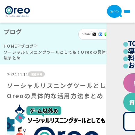
ログイン
ブログ
Share
X
Facebook
Line
Email
Hatena
共
T
有
HOME
ブログ
導
ソーシャルリスニングツールとしても！Oreoの具体的な活用方
料
法まとめ
お
2024.11.11
機能紹介
ソーシャルリスニングツールとしても！
Oreoの具体的な活用方法まとめ
資