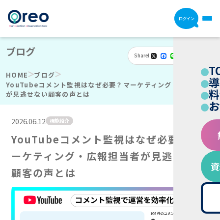
ログイン
ブログ
Share
X
Facebook
Line
Email
Hatena
共
T
有
HOME
ブログ
導
YouTubeコメント監視はなぜ必要？マーケティング・広報担当者
料
が見逃せない顧客の声とは
お
2026.06.12
機能紹介
YouTubeコメント監視はなぜ必要？マ
ーケティング・広報担当者が見逃せない
資
顧客の声とは