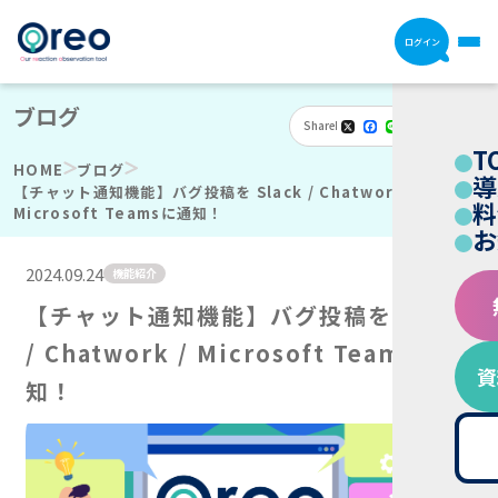
ログイン
ブログ
Share
X
Facebook
Line
Email
Hatena
共
T
有
HOME
ブログ
導
【チャット通知機能】バグ投稿を Slack / Chatwork /
料
Microsoft Teamsに通知！
お
2024.09.24
機能紹介
【チャット通知機能】バグ投稿を Slack
/ Chatwork / Microsoft Teamsに通
資
知！