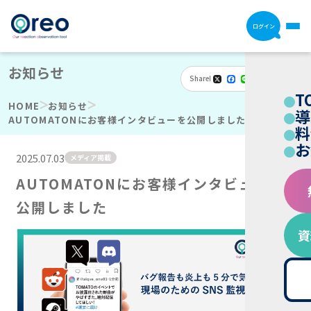
ログイン
お知らせ
Share
X
Facebook
Line
Email
Hatena
共
T
有
HOME
お知らせ
導
AUTOMATONにお客様インタビューを公開しました
料
お
2025.07.03
メディア掲載
AUTOMATONにお客様インタビューを
公開しました
資