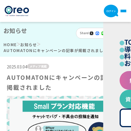
ログイン
お知らせ
Share
X
Facebook
Line
Email
Hatena
共
T
有
HOME
お知らせ
導
AUTOMATONにキャンペーンの記事が掲載されました
料
お
2025.03.04
メディア掲載
AUTOMATONにキャンペーンの記事が
掲載されました
資