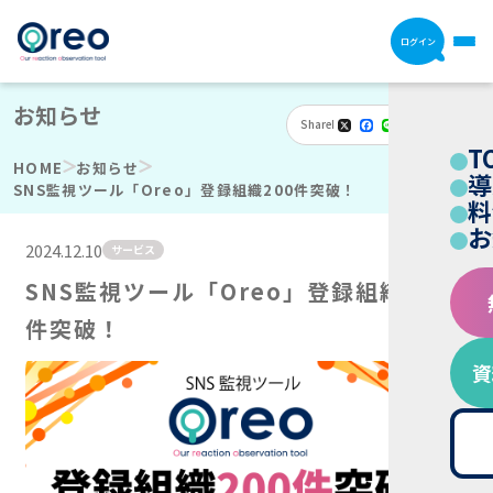
ログイン
お知らせ
Share
X
Facebook
Line
Email
Hatena
共
T
有
HOME
お知らせ
導
SNS監視ツール「Oreo」登録組織200件突破！
料
お
2024.12.10
サービス
SNS監視ツール「Oreo」登録組織200
件突破！
資