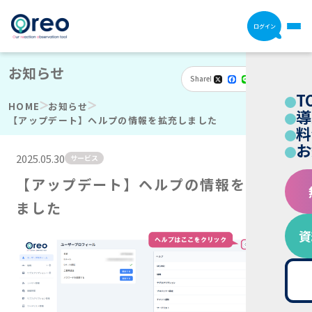
ログイン
お知らせ
Share
X
Facebook
Line
Email
Hatena
共
T
有
HOME
お知らせ
導
【アップデート】ヘルプの情報を拡充しました
料
お
2025.05.30
サービス
【アップデート】ヘルプの情報を拡充し
ました
資